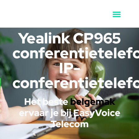
Yealink CP965
conferentietelef
IP-
conferentietelef
Het beste
belgemak
ervaar je bij EasyVoice
Telecom