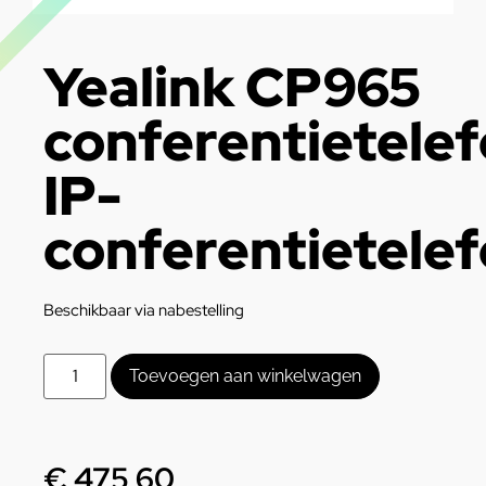
Yealink CP965
conferentietele
IP-
conferentietele
Beschikbaar via nabestelling
Toevoegen aan winkelwagen
€
475,60