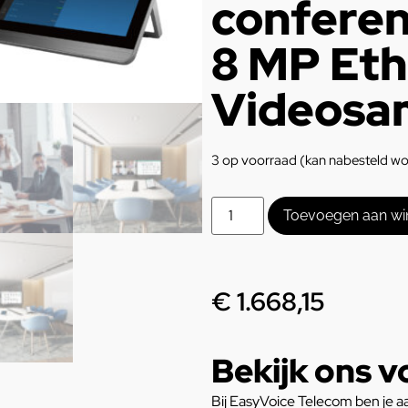
confere
8 MP Et
Videosa
3 op voorraad (kan nabesteld w
Toevoegen aan w
€
1.668,15
Bekijk ons v
Bij EasyVoice Telecom ben je aa