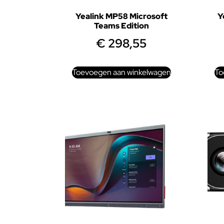
Yealink MP58 Microsoft
Y
Teams Edition
€
298,55
Toevoegen aan winkelwagen
To