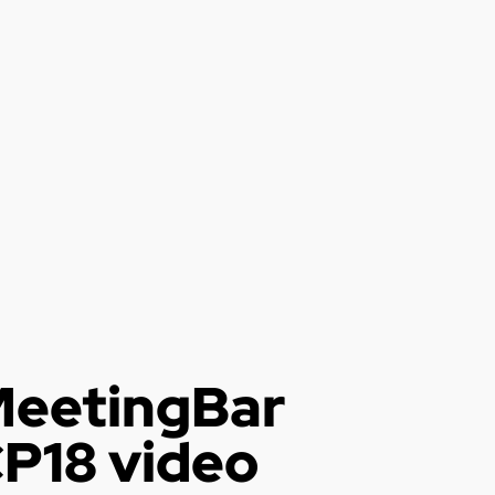
MeetingBar
P18 video