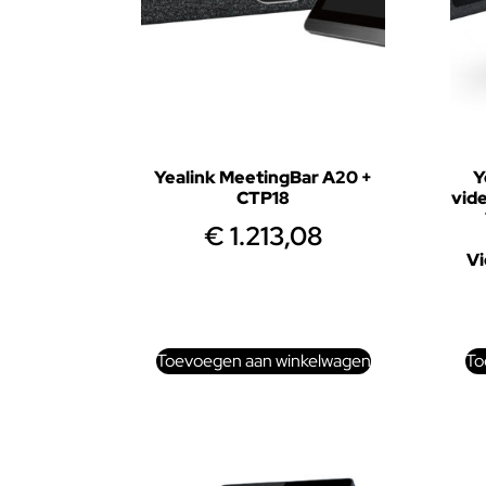
Yealink MeetingBar A20 +
Y
CTP18
vid
€
1.213,08
V
Toevoegen aan winkelwagen
To