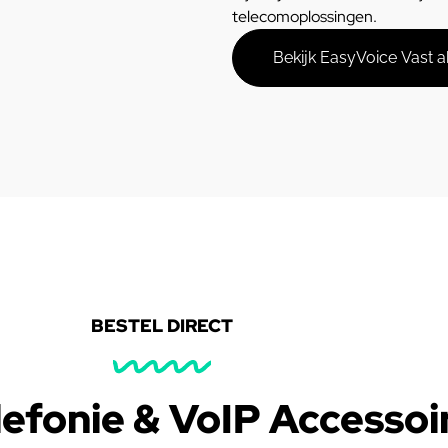
telecomoplossingen.
Bekijk EasyVoice Vast
BESTEL DIRECT
lefonie & VoIP Accessoi