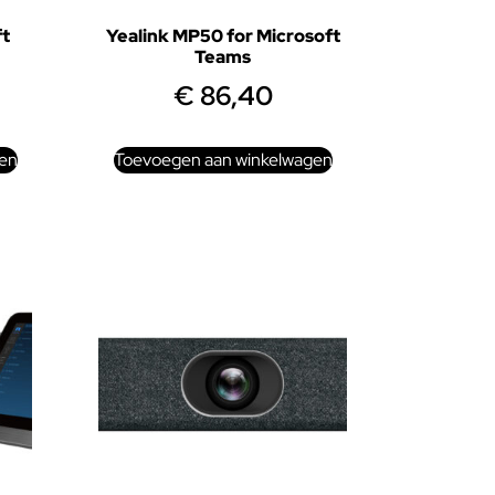
ft
Yealink MP50 for Microsoft
Teams
€
86,40
en
Toevoegen aan winkelwagen