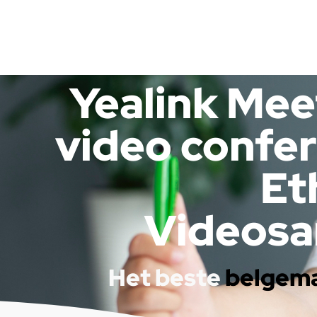
Yealink Mee
video confe
Et
Videosa
Het beste
belgem