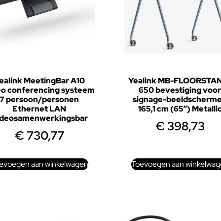
ealink MeetingBar A10
Yealink MB-FLOORSTA
eo conferencing systeem
650 bevestiging voor
7 persoon/personen
signage-beeldscherm
Ethernet LAN
165,1 cm (65″) Metalli
ideosamenwerkingsbar
€
398,73
€
730,77
evoegen aan winkelwagen
Toevoegen aan winkelwag