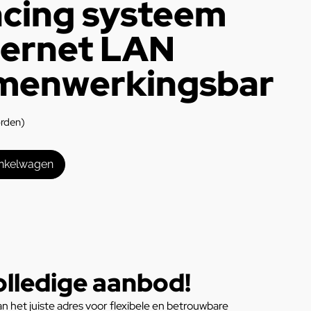
ncing systeem
hernet LAN
menwerkingsbar
orden)
inkelwagen
olledige aanbod!
n het juiste adres voor flexibele en betrouwbare