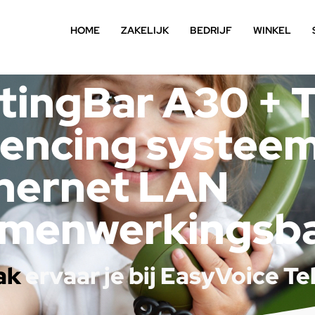
HOME
ZAKELIJK
BEDRIJF
WINKEL
tingBar A30 + 
rencing systee
hernet LAN
menwerkingsb
ak
ervaar je bij EasyVoice T