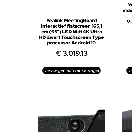
Y
vid
Yealink MeetingBoard
V
Interactief flatscreen 165,1
cm (65″) LED Wifi 4K Ultra
HD Zwart Touchscreen Type
processor Android 10
€
3.019,13
Toevoegen aan winkelwagen
To