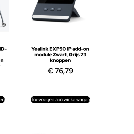
ND-
Yealink EXP50 IP add-on
module Zwart, Grijs 23
en
knoppen
c
€
76,79
en
Toevoegen aan winkelwagen