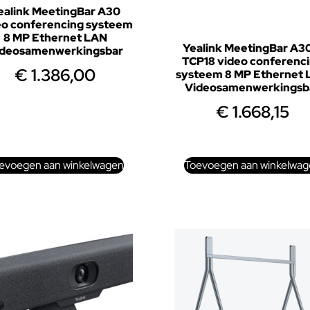
ealink MeetingBar A30
eo conferencing systeem
8 MP Ethernet LAN
Yealink MeetingBar A3
ideosamenwerkingsbar
TCP18 video conferenc
€
1.386,00
systeem 8 MP Ethernet
Videosamenwerkingsb
€
1.668,15
evoegen aan winkelwagen
Toevoegen aan winkelwag