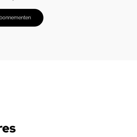
 abonnementen
res