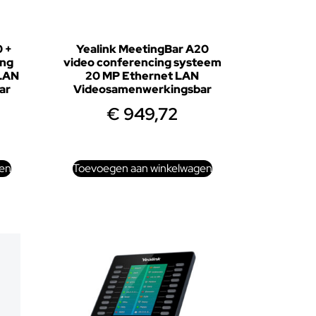
0 +
Yealink MeetingBar A20
ing
video conferencing systeem
 LAN
20 MP Ethernet LAN
ar
Videosamenwerkingsbar
€
949,72
en
Toevoegen aan winkelwagen