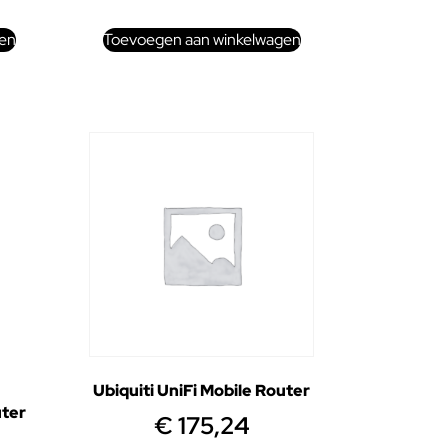
en
Toevoegen aan winkelwagen
Ubiquiti UniFi Mobile Router
uter
€
175,24