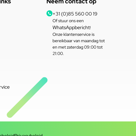
inks
Neem contact op
+31 (0)85 560 00 19
Of stuur ons een
WhatsAppbericht
!
Onze klantenservice is
bereikbaar van maandag tot
en met zaterdag 09:00 tot
21:00.
rvice
ebeleid
Privacybeleid