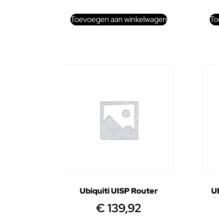
Toevoegen aan winkelwagen
To
Ubiquiti UISP Router
Ub
€
139,92