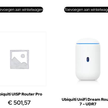
evoegen aan winkelwagen
Toevoegen aan winkelwag
iquiti UISP Router Pro
Ubiquiti UniFi Dream Ro
€
501,57
7 – UDR7