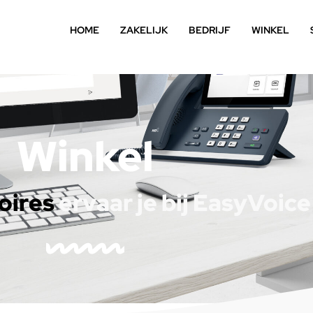
HOME
ZAKELIJK
BEDRIJF
WINKEL
Winkel
oires
ervaar je bij EasyVoic