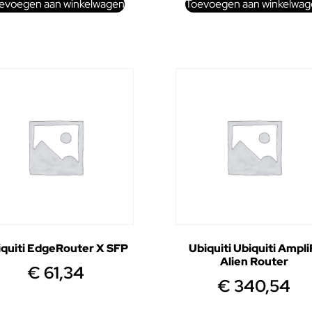
evoegen aan winkelwagen
Toevoegen aan winkelwag
iquiti EdgeRouter X SFP
Ubiquiti Ubiquiti Ampli
Alien Router
€
61,34
€
340,54