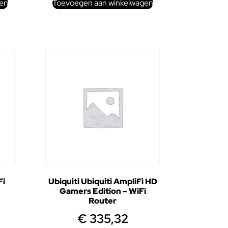
en
Toevoegen aan winkelwagen
Fi
Ubiquiti Ubiquiti AmpliFi HD
Gamers Edition – WiFi
Router
€
335,32