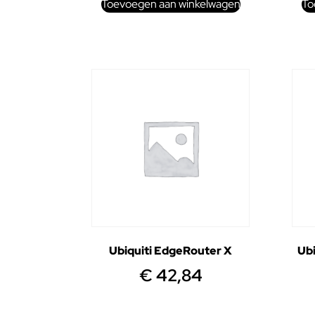
Toevoegen aan winkelwagen
To
Ubiquiti EdgeRouter X
Ub
€
42,84