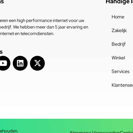
ns
Handige l
Home
eren een high performance internet voor uw
bedrijf. We hebben meer dan 5 jaar ervaring en
Zakelijk
n internet en telecomdiensten.
Bedrijf
s
Winkel
Services
Klantense
behouden.
Algemene Voorwaarden
Cooki