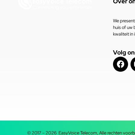
Over o
We present
huis of uw 
kwaliteit i
Volg on
© 2017 – 2026 EasyVoice Telecom, Alle rechten voor