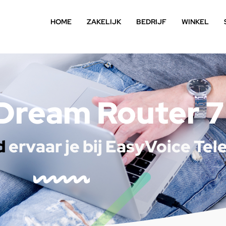
HOME
ZAKELIJK
BEDRIJF
WINKEL
i Dream Router 
d
ervaar je bij EasyVoice Te