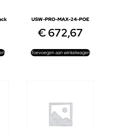
ack
USW-PRO-MAX-24-POE
€
672,67
en
Toevoegen aan winkelwagen