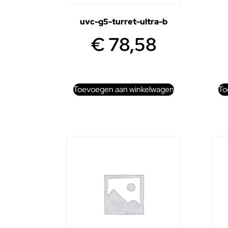
uvc-g5-turret-ultra-b
€
78,58
Toevoegen aan winkelwagen
To