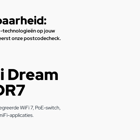
baarheid:
 -technologieën op jouw
 eerst onze postcodecheck.
Fi Dream
UDR7
greerde WiFi 7, PoE-switch,
iFi-applicaties.