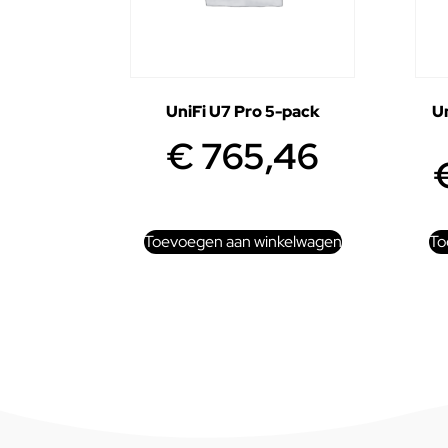
UniFi U7 Pro 5-pack
Un
€
765,46
Toevoegen aan winkelwagen
To