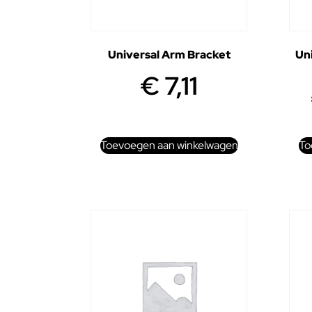
Universal Arm Bracket
Uni
€
7,11
Toevoegen aan winkelwagen
To