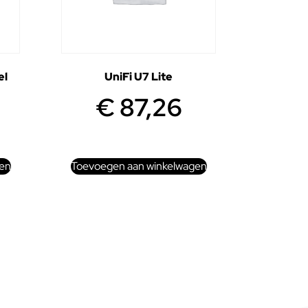
el
UniFi U7 Lite
€
87,26
en
Toevoegen aan winkelwagen