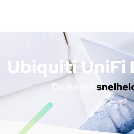
Ubiquiti UniF
De beste
snelhei