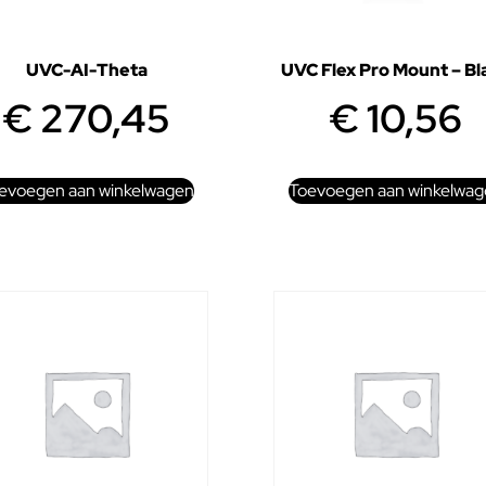
UVC-AI-Theta
UVC Flex Pro Mount – Bl
€
270,45
€
10,56
evoegen aan winkelwagen
Toevoegen aan winkelwag