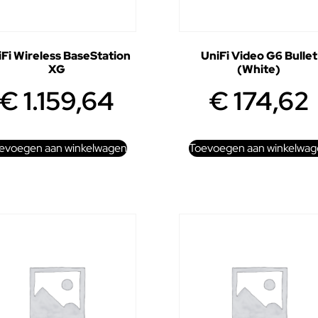
Fi Wireless BaseStation
UniFi Video G6 Bullet
XG
(White)
€
1.159,64
€
174,62
evoegen aan winkelwagen
Toevoegen aan winkelwag