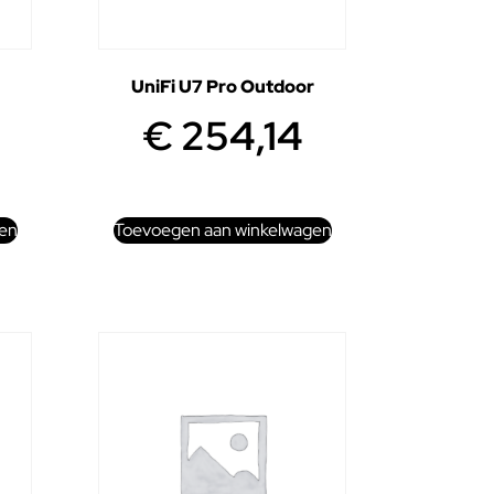
UniFi U7 Pro Outdoor
€
254,14
en
Toevoegen aan winkelwagen