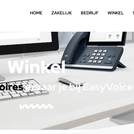
HOME
ZAKELIJK
BEDRIJF
WINKEL
Winkel
oires
ervaar je bij EasyVoic