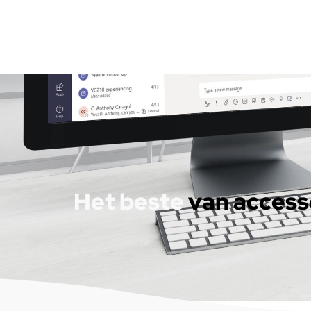
Het beste
van access