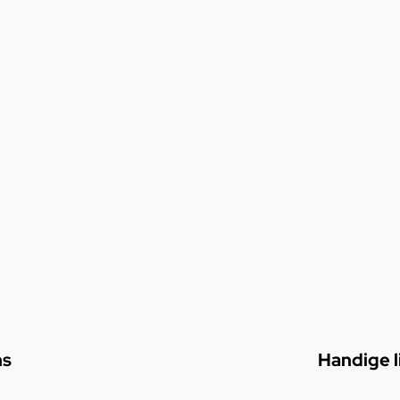
ns
Handige l