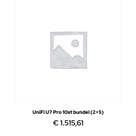
UniFi U7 Pro 10st bundel (2×5)
€
1.515,61