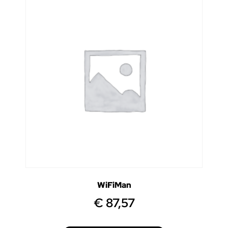
WiFiMan
€
87,57