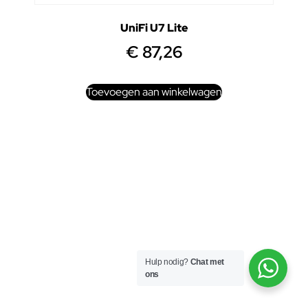
UniFi U7 Lite
€
87,26
Toevoegen aan winkelwagen
Hulp nodig?
Chat met
ons