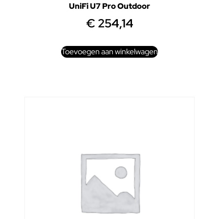
UniFi U7 Pro Outdoor
€
254,14
Toevoegen aan winkelwagen