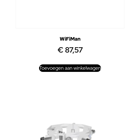
WiFiMan
€
87,57
Toevoegen aan winkelwagen