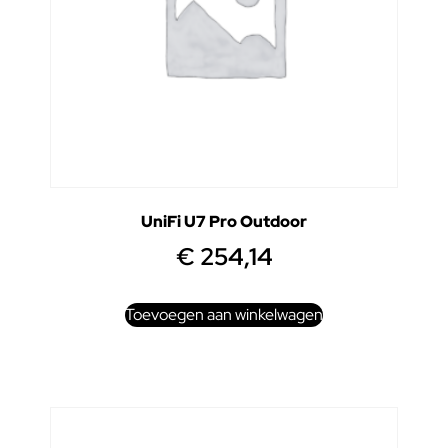
UniFi U7 Pro Outdoor
€
254,14
Toevoegen aan winkelwagen