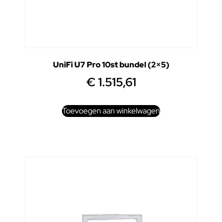
UniFi U7 Pro 10st bundel (2×5)
€
1.515,61
Toevoegen aan winkelwagen