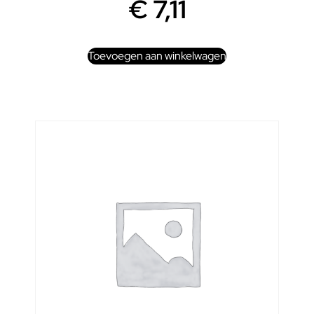
€
7,11
Toevoegen aan winkelwagen