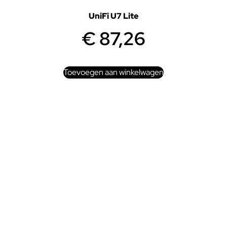
UniFi U7 Lite
€
87,26
Toevoegen aan winkelwagen