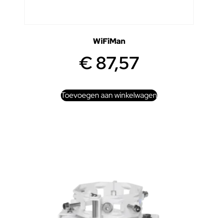
WiFiMan
€
87,57
Toevoegen aan winkelwagen