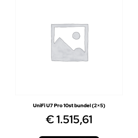
UniFi U7 Pro 10st bundel (2×5)
€
1.515,61