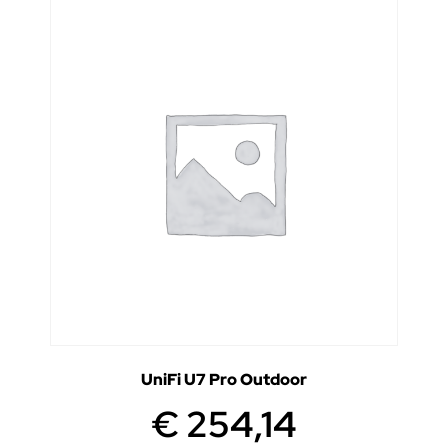
UniFi U7 Pro Outdoor
€
254,14