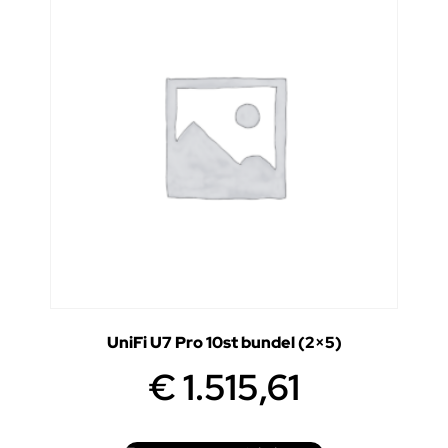
UniFi U7 Pro 10st bundel (2×5)
€
1.515,61