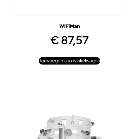
WiFiMan
€
87,57
Toevoegen aan winkelwagen