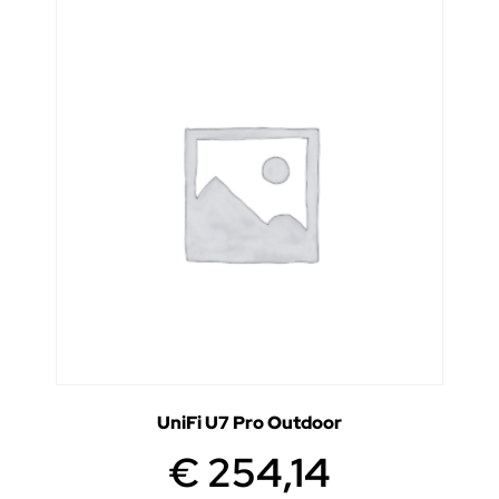
UniFi U7 Pro Outdoor
€
254,14