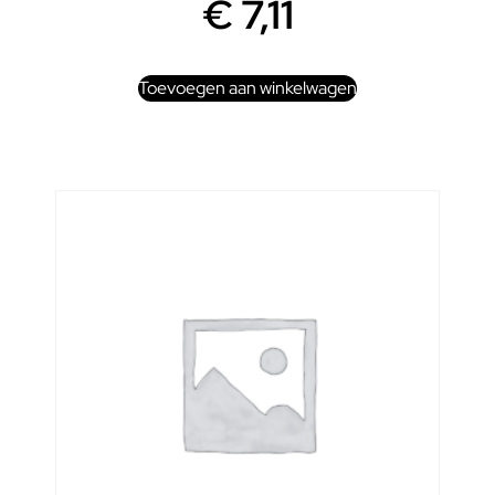
€
7,11
Toevoegen aan winkelwagen