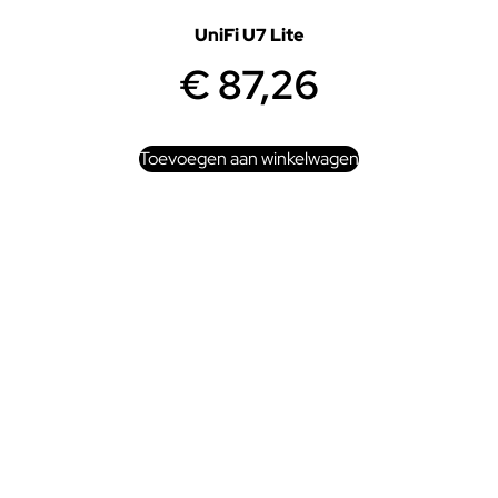
UniFi U7 Lite
€
87,26
Toevoegen aan winkelwagen