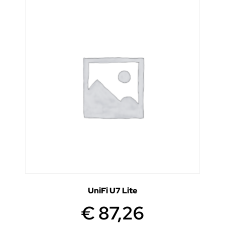
UniFi U7 Lite
€
87,26