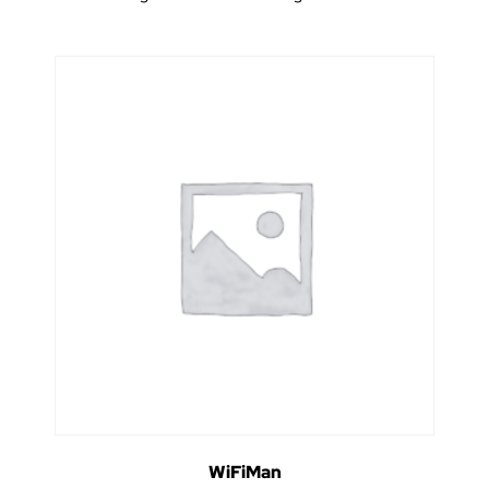
WiFiMan