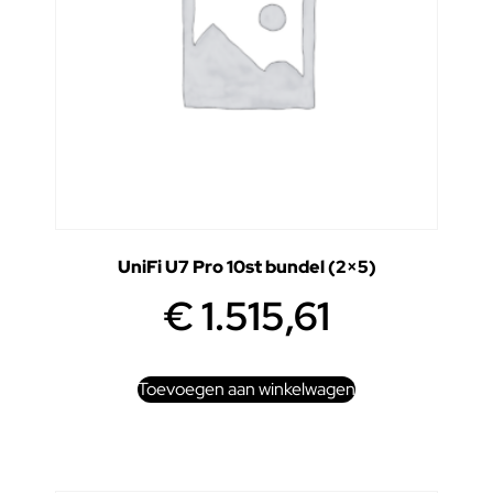
UniFi U7 Pro 10st bundel (2×5)
€
1.515,61
Toevoegen aan winkelwagen