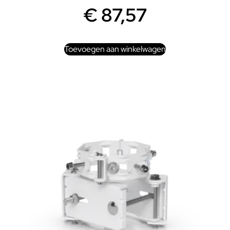
€
87,57
Toevoegen aan winkelwagen