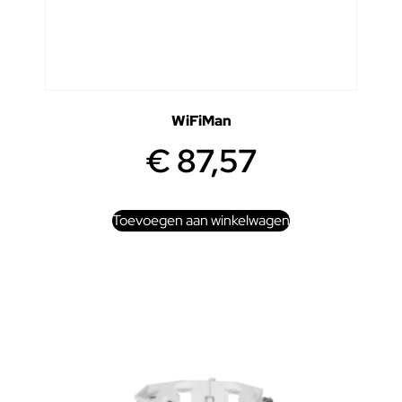
WiFiMan
€
87,57
Toevoegen aan winkelwagen