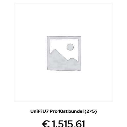
UniFi U7 Pro 10st bundel (2×5)
€
1.515,61