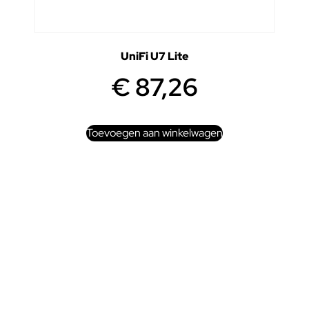
UniFi U7 Lite
€
87,26
Toevoegen aan winkelwagen