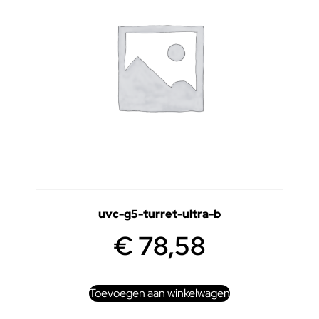
uvc-g5-turret-ultra-b
€
78,58
Toevoegen aan winkelwagen