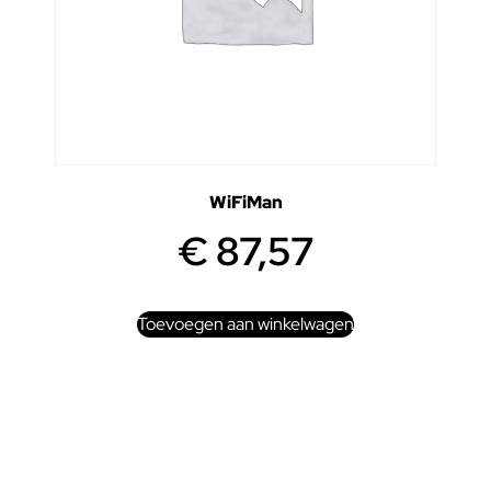
WiFiMan
€
87,57
Toevoegen aan winkelwagen