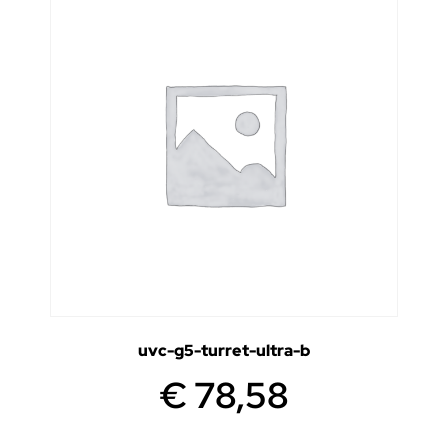
uvc-g5-turret-ultra-b
€
78,58