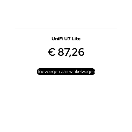
UniFi U7 Lite
€
87,26
Toevoegen aan winkelwagen