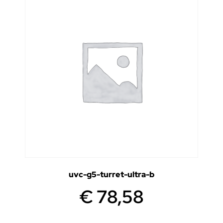
uvc-g5-turret-ultra-b
€
78,58