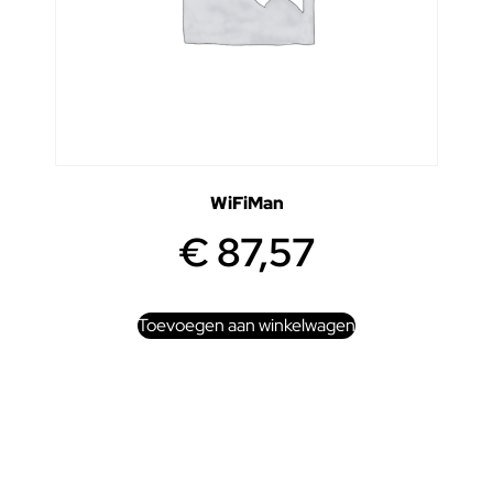
WiFiMan
€
87,57
Toevoegen aan winkelwagen