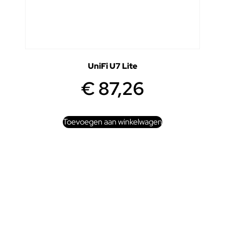
UniFi U7 Lite
€
87,26
Toevoegen aan winkelwagen