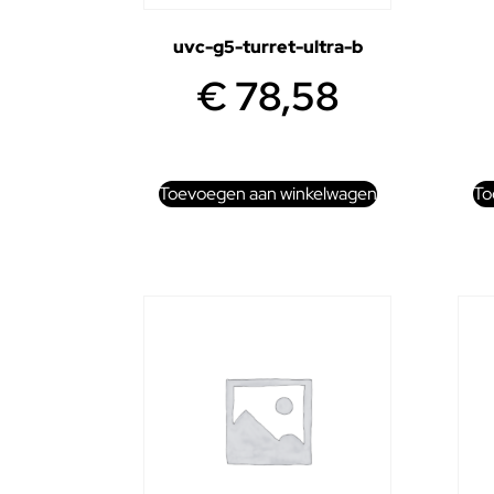
uvc-g5-turret-ultra-b
€
78,58
Toevoegen aan winkelwagen
To