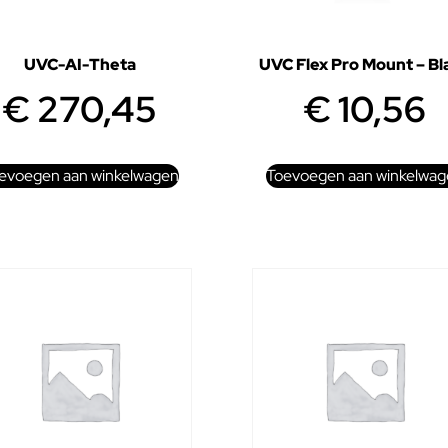
UVC-AI-Theta
UVC Flex Pro Mount – Bl
€
270,45
€
10,56
evoegen aan winkelwagen
Toevoegen aan winkelwag