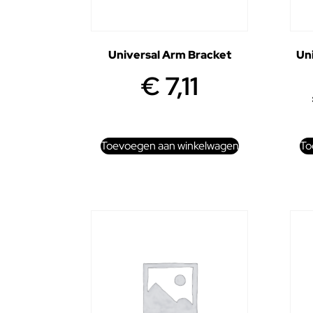
Universal Arm Bracket
Uni
€
7,11
Toevoegen aan winkelwagen
To