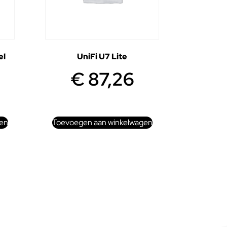
el
UniFi U7 Lite
€
87,26
en
Toevoegen aan winkelwagen