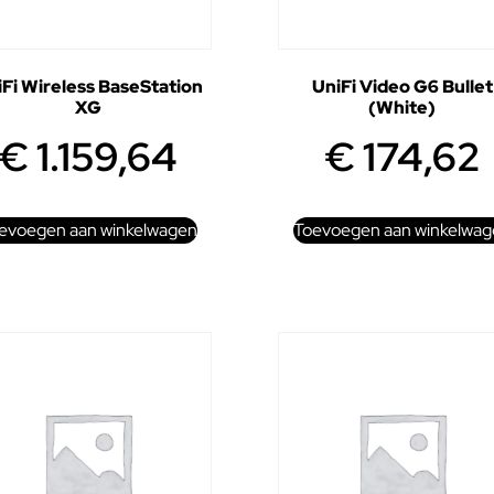
Fi Wireless BaseStation
UniFi Video G6 Bullet
XG
(White)
€
1.159,64
€
174,62
evoegen aan winkelwagen
Toevoegen aan winkelwag