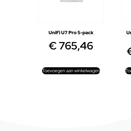
UniFi U7 Pro 5-pack
Un
€
765,46
Toevoegen aan winkelwagen
To