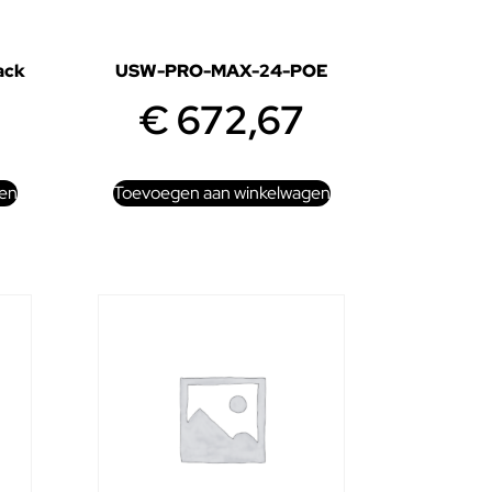
ack
USW-PRO-MAX-24-POE
€
672,67
en
Toevoegen aan winkelwagen