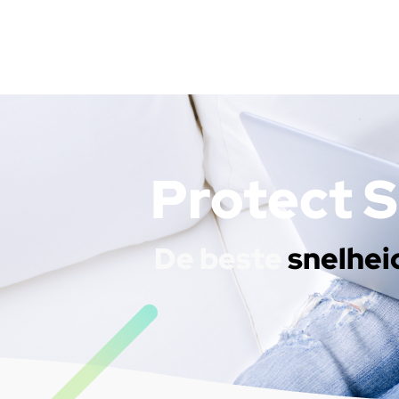
Protect 
De beste
snelhei