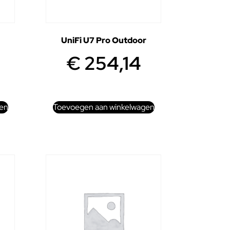
UniFi U7 Pro Outdoor
€
254,14
en
Toevoegen aan winkelwagen