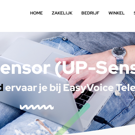
HOME
ZAKELIJK
BEDRIJF
WINKEL
Sensor (UP-Sen
d
ervaar je bij EasyVoice Te