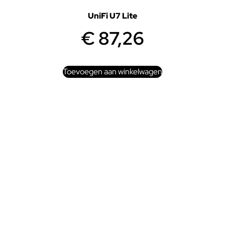
UniFi U7 Lite
€
87,26
Toevoegen aan winkelwagen