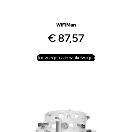
WiFiMan
€
87,57
Toevoegen aan winkelwagen