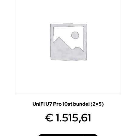
UniFi U7 Pro 10st bundel (2×5)
€
1.515,61