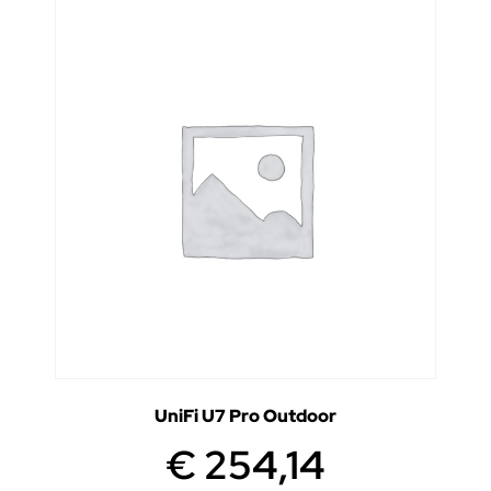
UniFi U7 Pro Outdoor
€
254,14