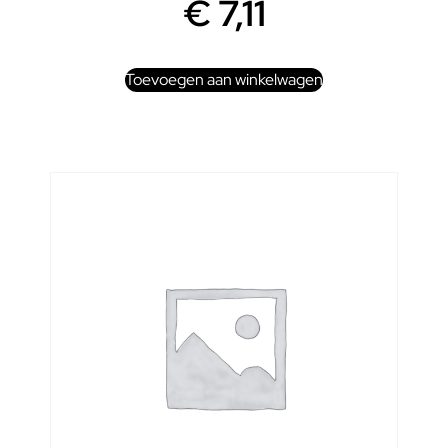
€
7,11
Toevoegen aan winkelwagen