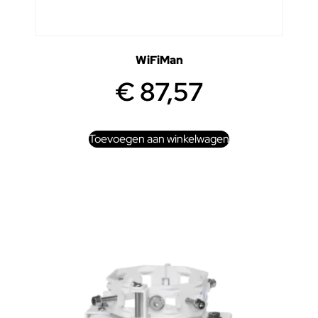
WiFiMan
€
87,57
Toevoegen aan winkelwagen