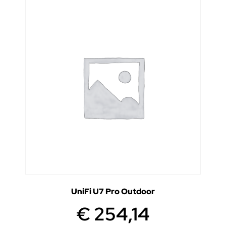
UniFi U7 Pro Outdoor
€
254,14