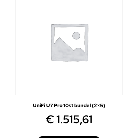
UniFi U7 Pro 10st bundel (2×5)
€
1.515,61