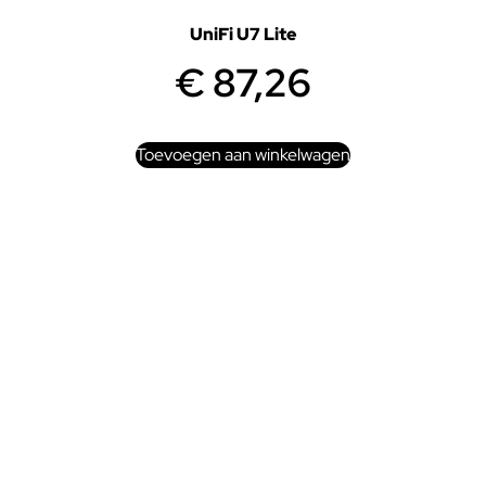
UniFi U7 Lite
€
87,26
Toevoegen aan winkelwagen