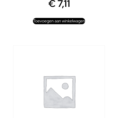
€
7,11
Toevoegen aan winkelwagen