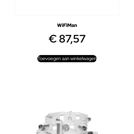
WiFiMan
€
87,57
Toevoegen aan winkelwagen