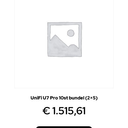
UniFi U7 Pro 10st bundel (2×5)
€
1.515,61