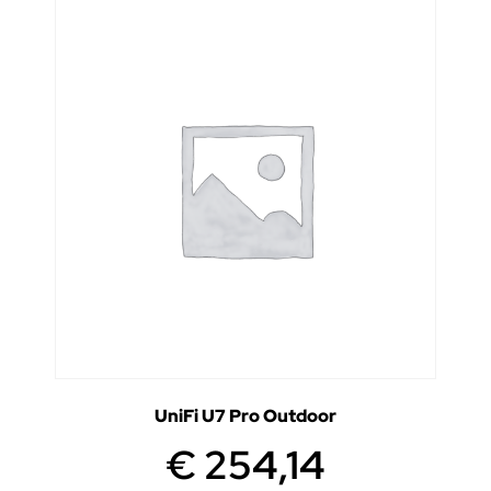
UniFi U7 Pro Outdoor
€
254,14