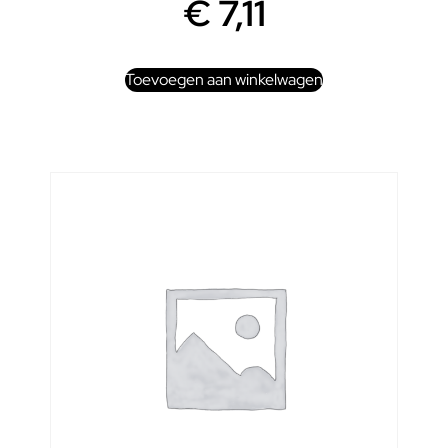
€
7,11
Toevoegen aan winkelwagen