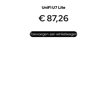
UniFi U7 Lite
€
87,26
Toevoegen aan winkelwagen