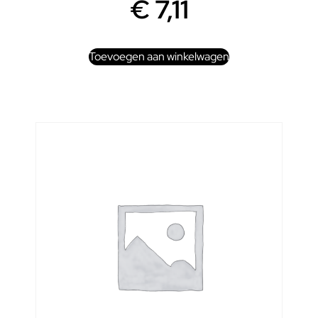
€
7,11
Toevoegen aan winkelwagen