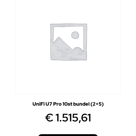
UniFi U7 Pro 10st bundel (2×5)
€
1.515,61