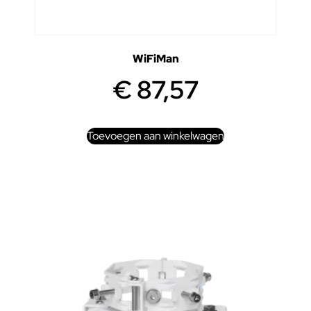
WiFiMan
€
87,57
Toevoegen aan winkelwagen