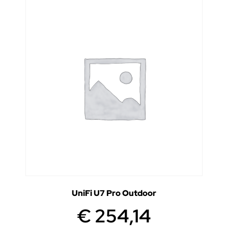
UniFi U7 Pro Outdoor
€
254,14