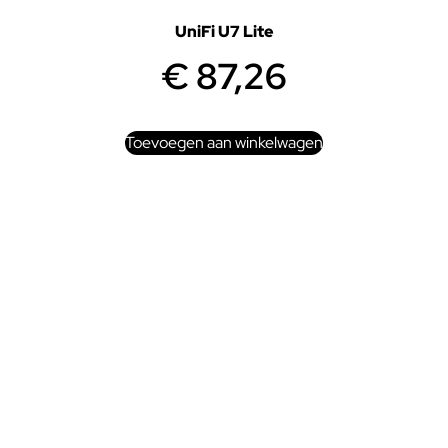
UniFi U7 Lite
€
87,26
Toevoegen aan winkelwagen