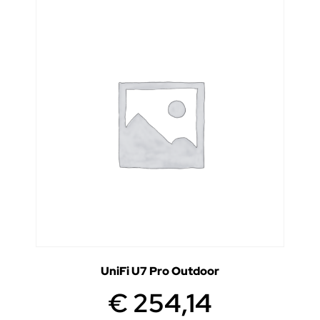
UniFi U7 Pro Outdoor
€
254,14