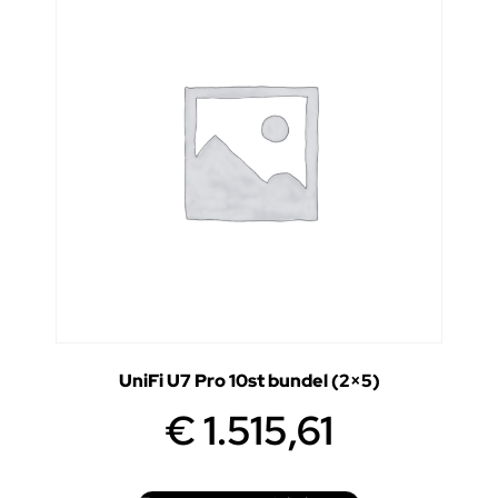
UniFi U7 Pro 10st bundel (2×5)
€
1.515,61