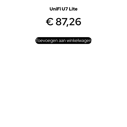
UniFi U7 Lite
€
87,26
Toevoegen aan winkelwagen