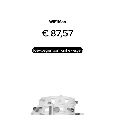
WiFiMan
€
87,57
Toevoegen aan winkelwagen