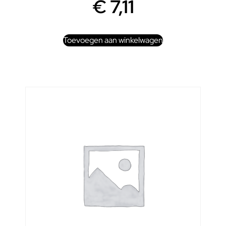
€
7,11
Toevoegen aan winkelwagen