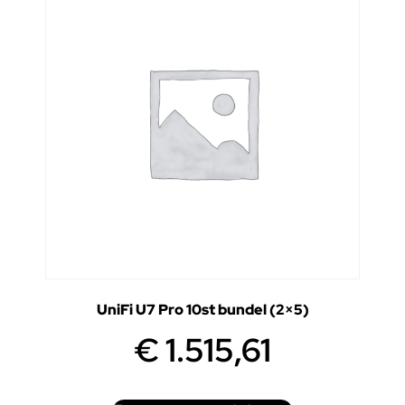
UniFi U7 Pro 10st bundel (2×5)
€
1.515,61