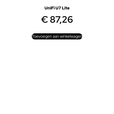
UniFi U7 Lite
€
87,26
Toevoegen aan winkelwagen