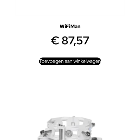
WiFiMan
€
87,57
Toevoegen aan winkelwagen