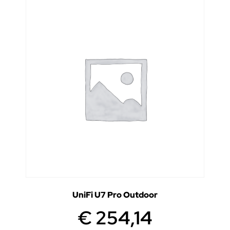
UniFi U7 Pro Outdoor
€
254,14