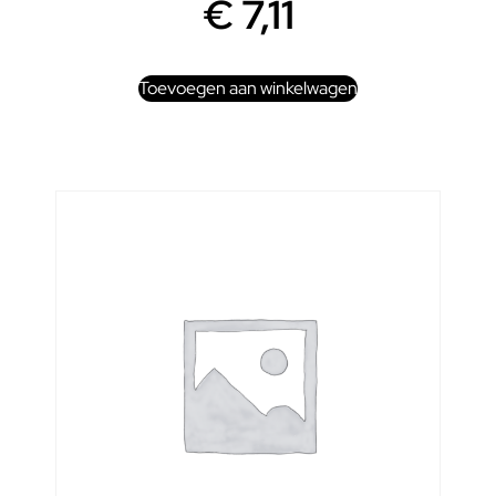
€
7,11
Toevoegen aan winkelwagen