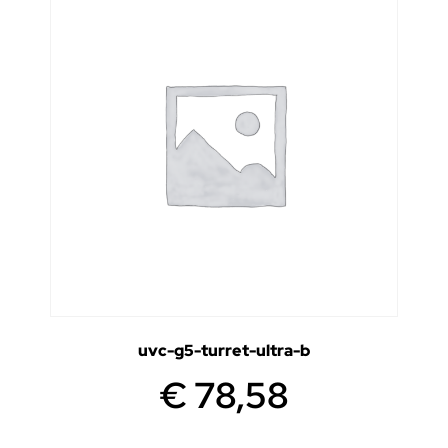
uvc-g5-turret-ultra-b
€
78,58