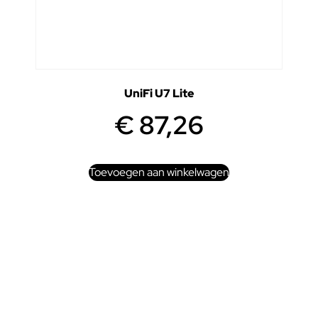
UniFi U7 Lite
€
87,26
Toevoegen aan winkelwagen