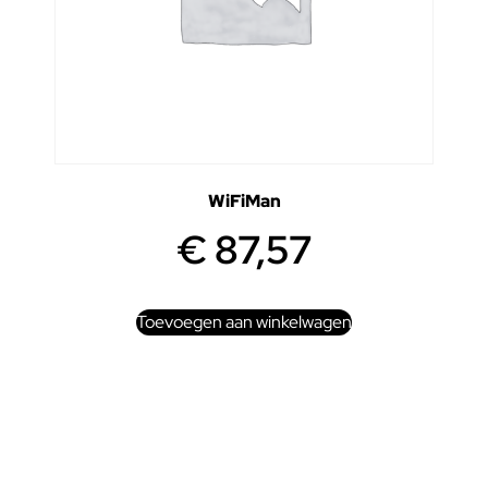
WiFiMan
€
87,57
Toevoegen aan winkelwagen