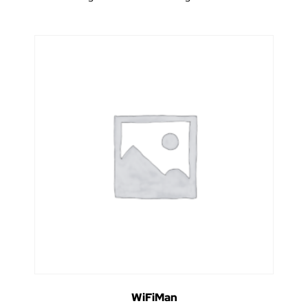
WiFiMan