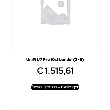
UniFi U7 Pro 10st bundel (2×5)
€
1.515,61
Toevoegen aan winkelwagen