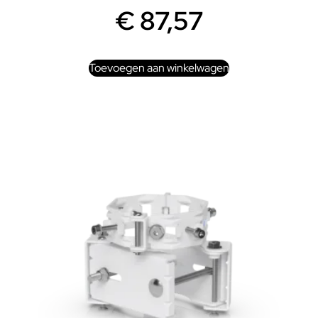
€
87,57
Toevoegen aan winkelwagen