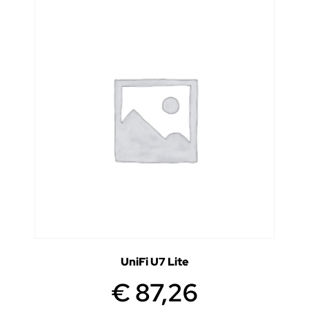
UniFi U7 Lite
€
87,26