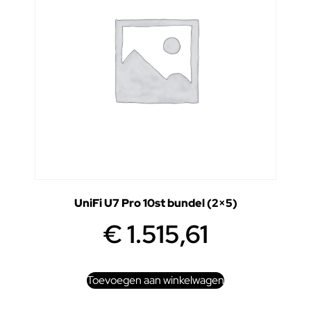
UniFi U7 Pro 10st bundel (2×5)
€
1.515,61
Toevoegen aan winkelwagen