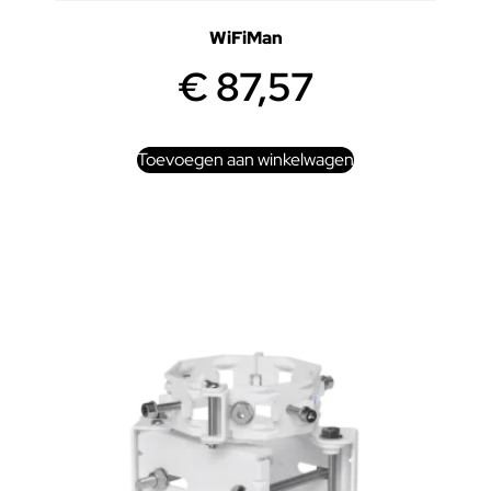
WiFiMan
€
87,57
Toevoegen aan winkelwagen