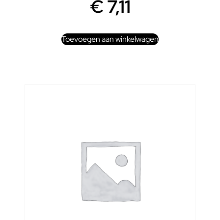
€
7,11
Toevoegen aan winkelwagen