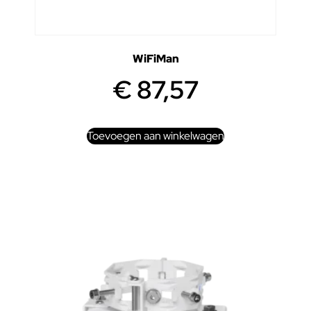
WiFiMan
€
87,57
Toevoegen aan winkelwagen