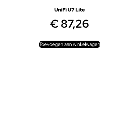
UniFi U7 Lite
€
87,26
Toevoegen aan winkelwagen