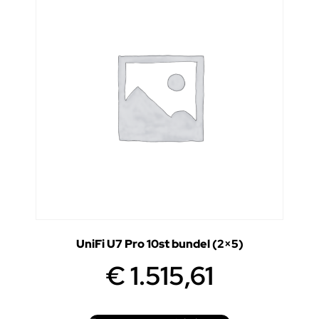
UniFi U7 Pro 10st bundel (2×5)
€
1.515,61