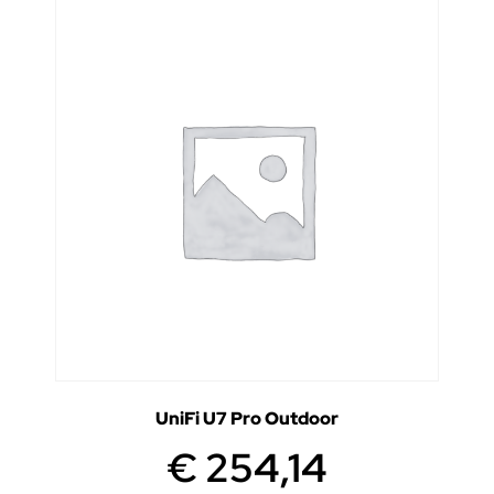
UniFi U7 Pro Outdoor
€
254,14