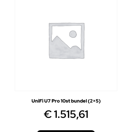
UniFi U7 Pro 10st bundel (2×5)
€
1.515,61