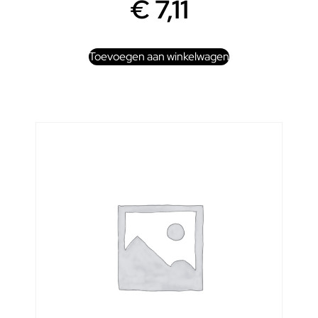
€
7,11
Toevoegen aan winkelwagen