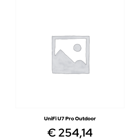
UniFi U7 Pro Outdoor
€
254,14