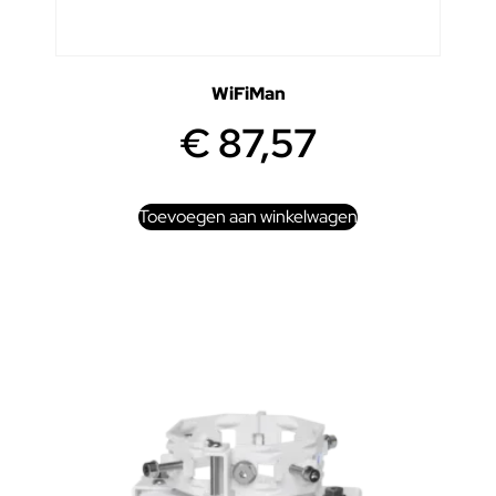
WiFiMan
€
87,57
Toevoegen aan winkelwagen