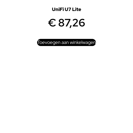
UniFi U7 Lite
€
87,26
Toevoegen aan winkelwagen