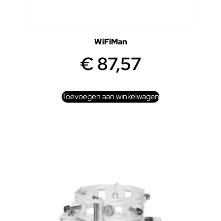
WiFiMan
€
87,57
Toevoegen aan winkelwagen