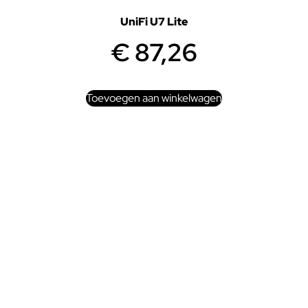
UniFi U7 Lite
€
87,26
Toevoegen aan winkelwagen