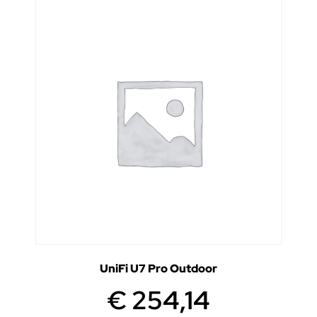
UniFi U7 Pro Outdoor
€
254,14