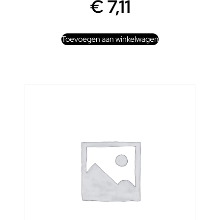
€
7,11
Toevoegen aan winkelwagen