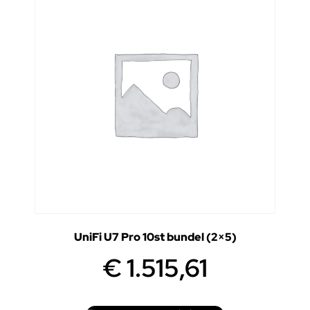
UniFi U7 Pro 10st bundel (2×5)
€
1.515,61