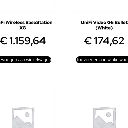
Fi Wireless BaseStation
UniFi Video G6 Bullet
XG
(White)
€
1.159,64
€
174,62
evoegen aan winkelwagen
Toevoegen aan winkelwag