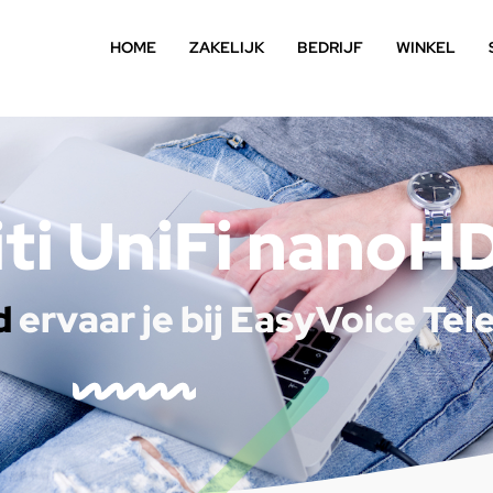
HOME
ZAKELIJK
BEDRIJF
WINKEL
iti UniFi nanoH
d
ervaar je bij EasyVoice Te