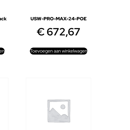
ack
USW-PRO-MAX-24-POE
€
672,67
en
Toevoegen aan winkelwagen