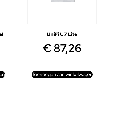
el
UniFi U7 Lite
€
87,26
en
Toevoegen aan winkelwagen