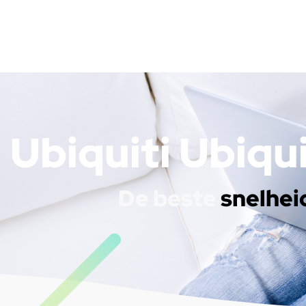
Ubiquiti Ubiqu
De beste
snelhei