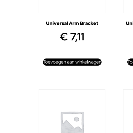
Universal Arm Bracket
Uni
€
7,11
Toevoegen aan winkelwagen
To