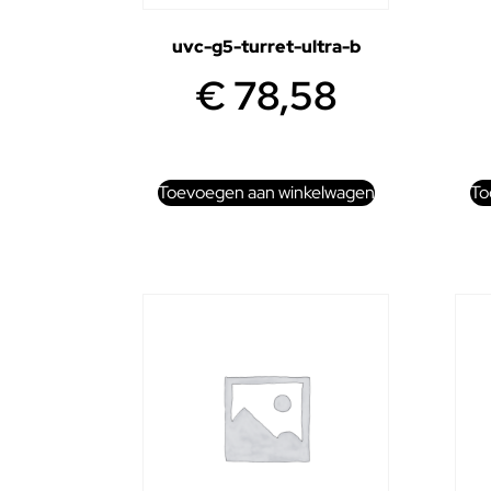
uvc-g5-turret-ultra-b
€
78,58
Toevoegen aan winkelwagen
To