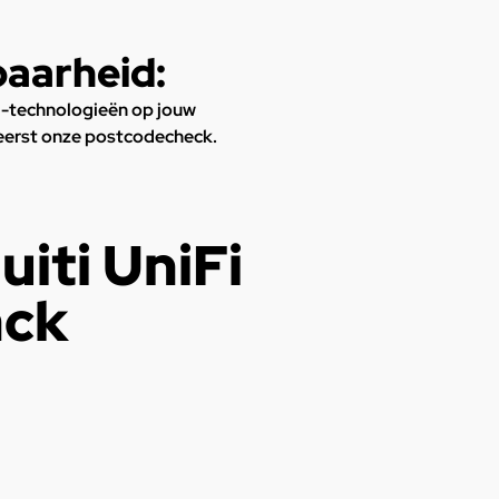
baarheid:
 -technologieën op jouw
 eerst onze postcodecheck.
uiti UniFi
ack