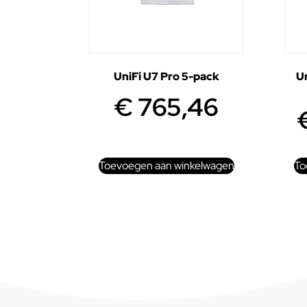
UniFi U7 Pro 5-pack
Un
€
765,46
Toevoegen aan winkelwagen
To