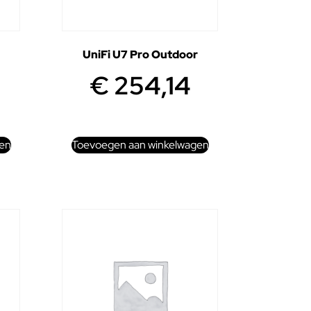
UniFi U7 Pro Outdoor
€
254,14
en
Toevoegen aan winkelwagen