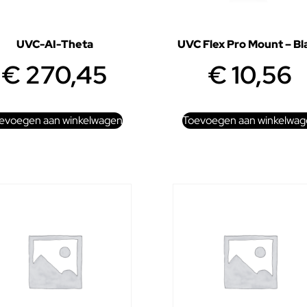
UVC-AI-Theta
UVC Flex Pro Mount – Bl
€
270,45
€
10,56
evoegen aan winkelwagen
Toevoegen aan winkelwag