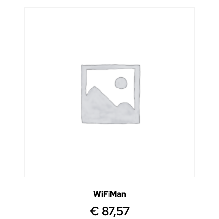
WiFiMan
€
87,57