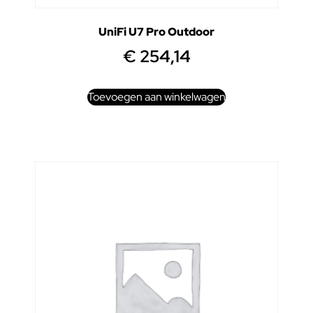
UniFi U7 Pro Outdoor
€
254,14
Toevoegen aan winkelwagen