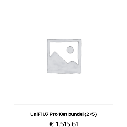
UniFi U7 Pro 10st bundel (2×5)
€
1.515,61