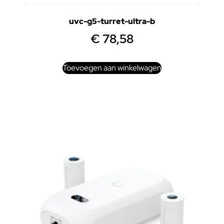
uvc-g5-turret-ultra-b
€
78,58
Toevoegen aan winkelwagen