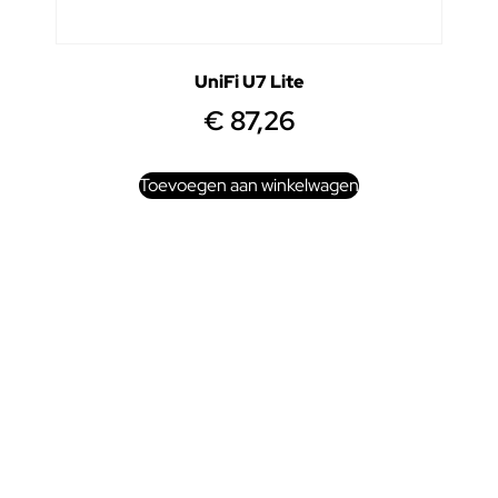
UniFi U7 Lite
€
87,26
Toevoegen aan winkelwagen