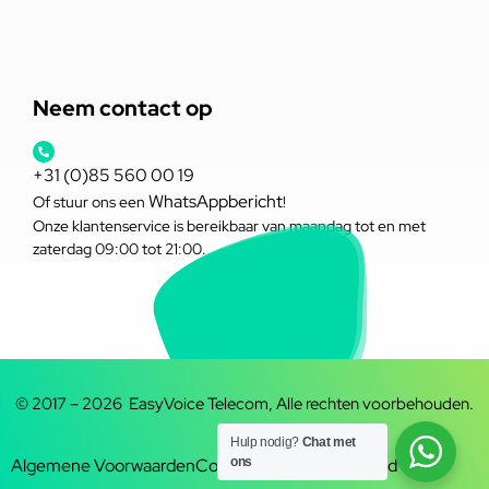
Neem contact op
+31 (0)85 560 00 19
WhatsAppbericht
Of stuur ons een
!
Onze klantenservice is bereikbaar van maandag tot en met
zaterdag 09:00 tot 21:00.
© 2017 – 2026 EasyVoice Telecom, Alle rechten voorbehouden.
Hulp nodig?
Chat met
ons
Algemene Voorwaarden
Cookiebeleid
Privacybeleid