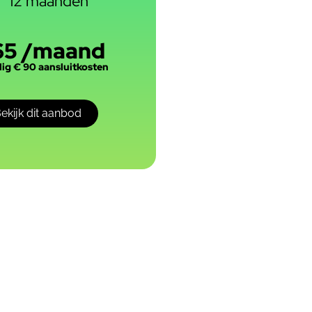
12 maanden
65 /maand
ig € 90 aansluitkosten
ekijk dit aanbod