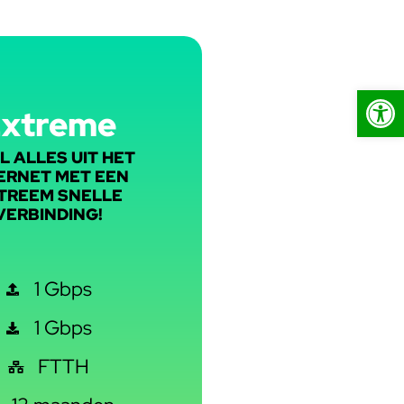
Toolb
Extreme
L ALLES UIT HET
ERNET MET EEN
TREEM SNELLE
VERBINDING!
1 Gbps
1 Gbps
FTTH