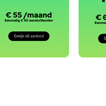
€ 55 /maand
€ 
Eenmalig € 90 aansluitkosten
Eenmal
Bekijk dit aanbod
B